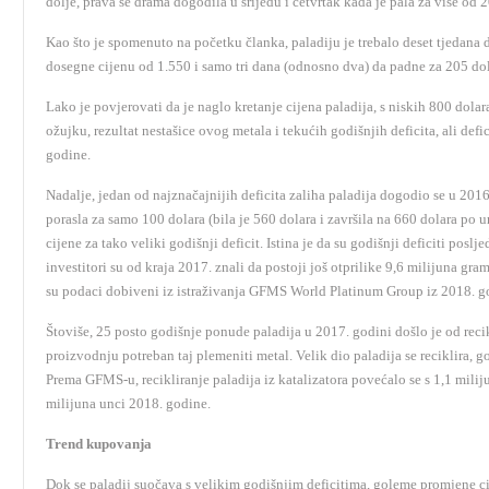
dolje, prava se drama dogodila u srijedu i četvrtak kada je pala za više od 2
Kao što je spomenuto na početku članka, paladiju je trebalo deset tjedana 
dosegne cijenu od 1.550 i samo tri dana (odnosno dva) da padne za 205 dol
Lako je povjerovati da je naglo kretanje cijena paladija, s niskih 800 dola
ožujku, rezultat nestašice ovog metala i tekućih godišnjih deficita, ali defic
godine.
Nadalje, jedan od najznačajnijih deficita zaliha paladija dogodio se u 2016.
porasla za samo 100 dolara (bila je 560 dolara i završila na 660 dolara po u
cijene za tako veliki godišnji deficit. Istina je da su godišnji deficiti posljed
investitori su od kraja 2017. znali da postoji još otprilike 9,6 milijuna gr
su podaci dobiveni iz istraživanja GFMS World Platinum Group iz 2018. g
Štoviše, 25 posto godišnje ponude paladija u 2017. godini došlo je od recikl
proizvodnju potreban taj plemeniti metal. Velik dio paladija se reciklira, g
Prema GFMS-u, recikliranje paladija iz katalizatora povećalo se s 1,1 milij
milijuna unci 2018. godine.
Trend kupovanja
Dok se paladij suočava s velikim godišnjim deficitima, goleme promjene ci