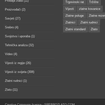
Prodaja zlata
(11)
Trgovinski rat
Tržište
Vijesti
zlatne kovanice
Proizvođači
(2)
Zlatne poluge
Zlatne reze
Savjeti
(27)
Zlatnici
Zlatni rudnici
Srebro
(4)
Zlatni standard
Zlato
Svojstva i uporaba
(1)
Tehnička analiza
(32)
Video
(4)
Vijesti iz regije
(26)
Vijesti iz svijeta
(308)
Zlatni rudnici
(1)
Zlato
(11)
Creative Commons license - SREBROZLATO.COM