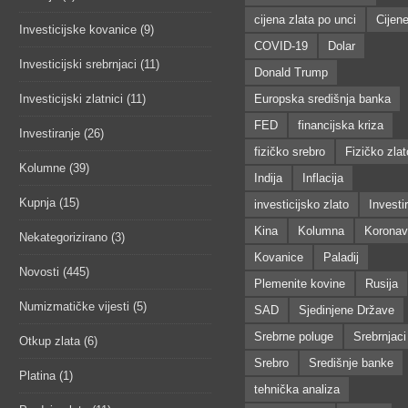
cijena zlata po unci
Cijen
Investicijske kovanice
(9)
COVID-19
Dolar
Investicijski srebrnjaci
(11)
Donald Trump
Investicijski zlatnici
(11)
Europska središnja banka
FED
financijska kriza
Investiranje
(26)
fizičko srebro
Fizičko zlat
Kolumne
(39)
Indija
Inflacija
Kupnja
(15)
investicijsko zlato
Investi
Kina
Kolumna
Koronav
Nekategorizirano
(3)
Kovanice
Paladij
Novosti
(445)
Plemenite kovine
Rusija
Numizmatičke vijesti
(5)
SAD
Sjedinjene Države
Srebrne poluge
Srebrnjaci
Otkup zlata
(6)
Srebro
Središnje banke
Platina
(1)
tehnička analiza