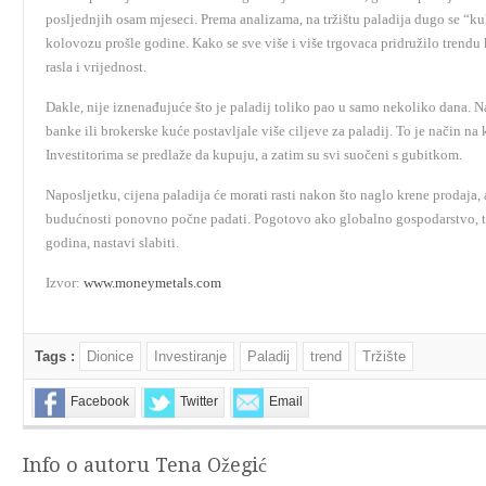
posljednjih osam mjeseci. Prema analizama, na tržištu paladija dugo se “ku
kolovozu prošle godine. Kako se sve više i više trgovaca pridružilo trendu
rasla i vrijednost.
Dakle, nije iznenađujuće što je paladij toliko pao u samo nekoliko dana. N
banke ili brokerske kuće postavljale više ciljeve za paladij. To je način na k
Investitorima se predlaže da kupuju, a zatim su svi suočeni s gubitkom.
Naposljetku, cijena paladija će morati rasti nakon što naglo krene prodaja,
budućnosti ponovno počne padati. Pogotovo ako globalno gospodarstvo, t
godina, nastavi slabiti.
Izvor:
www.moneymetals.com
Tags :
Dionice
Investiranje
Paladij
trend
Tržište
Facebook
Twitter
Email
Info o autoru Tena Ožegić