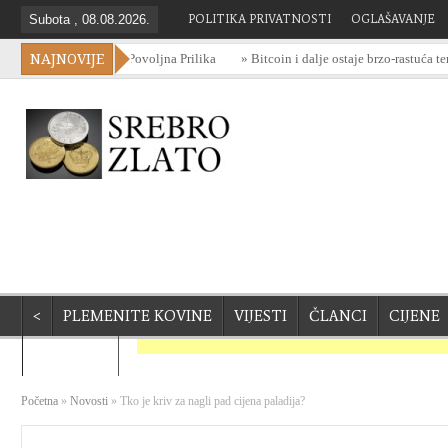
Subota , 08.08.2026.
POLITIKA PRIVATNOSTI
OGLAŠAVANJE
NAJNOVIJE
tiranje u Srebro: Povoljna Prilika
» Bitcoin i dalje ostaje brzo-rastuća tema na
<
PLEMENITE KOVINE
VIJESTI
ČLANCI
CIJENE
KONTAKT
Početna
»
Novosti
»
Tko je kriv za nagli pad cijena paladija?