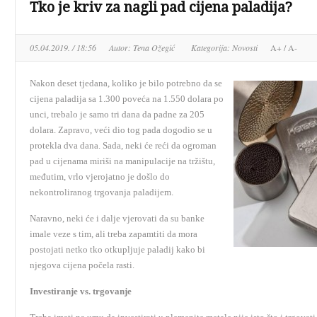
Tko je kriv za nagli pad cijena paladija?
05.04.2019. / 18:56
Autor:
Tena Ožegić
Kategorija:
Novosti
A+
/
A-
Nakon deset tjedana, koliko je bilo potrebno da se
cijena paladija sa 1.300 poveća na 1.550 dolara po
unci, trebalo je samo tri dana da padne za 205
dolara. Zapravo, veći dio tog pada dogodio se u
protekla dva dana. Sada, neki će reći da ogroman
pad u cijenama miriši na manipulacije na tržištu,
međutim, vrlo vjerojatno je došlo do
nekontroliranog trgovanja paladijem.
Naravno, neki će i dalje vjerovati da su banke
imale veze s tim, ali treba zapamtiti da mora
postojati netko tko otkupljuje paladij kako bi
njegova cijena počela rasti.
Investiranje vs. trgovanje