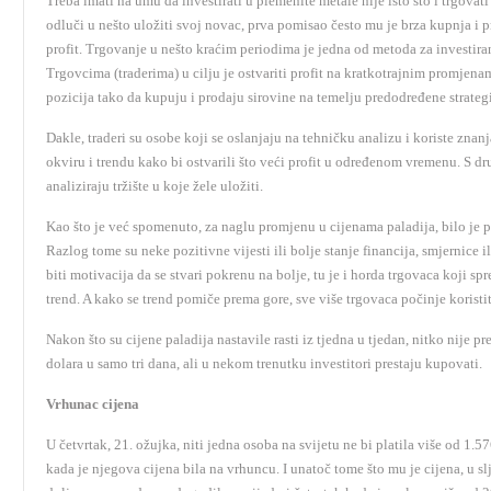
Treba imati na umu da investirati u plemenite metale nije isto što i trgovati
odluči u nešto uložiti svoj novac, prva pomisao često mu je brza kupnja i p
profit. Trgovanje u nešto kraćim periodima je jedna od metoda za investiranj
Trgovcima (traderima) u cilju je ostvariti profit na kratkotrajnim promjenam
pozicija tako da kupuju i prodaju sirovine na temelju predodređene strategij
Dakle, traderi su osobe koji se oslanjaju na tehničku analizu i koriste z
okviru i trendu kako bi ostvarili što veći profit u određenom vremenu. S dru
analiziraju tržište u koje žele uložiti.
Kao što je već spomenuto, za naglu promjenu u cijenama paladija, bilo je p
Razlog tome su neke pozitivne vijesti ili bolje stanje financija, smjernice i
biti motivacija da se stvari pokrenu na bolje, tu je i horda trgovaca koji s
trend. A kako se trend pomiče prema gore, sve više trgovaca počinje koristiti
Nakon što su cijene paladija nastavile rasti iz tjedna u tjedan, nitko nije pr
dolara u samo tri dana, ali u nekom trenutku investitori prestaju kupovati.
Vrhunac cijena
U četvrtak, 21. ožujka, niti jedna osoba na svijetu ne bi platila više od 1.5
kada je njegova cijena bila na vrhuncu. I unatoč tome što mu je cijena, u slj