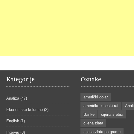
Kategorije
Oznake
američki dolar
Analiza
(47)
američko-kineski rat
Anal
Ekonomske kolumne
(2)
Banke
cijena srebra
English
(1)
cijena zlata
cijena zlata po gramu
Intervju
(8)