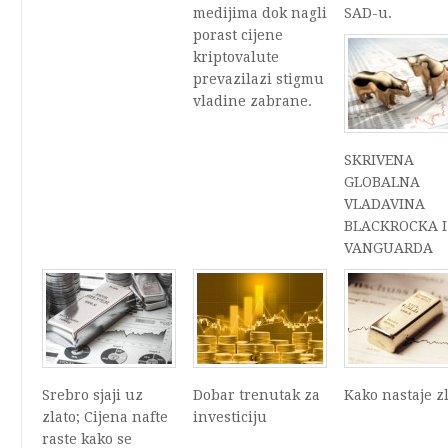
medijima dok nagli
SAD-u.
porast cijene
kriptovalute
prevazilazi stigmu
vladine zabrane.
SKRIVENA
GLOBALNA
VLADAVINA
BLACKROCKA I
VANGUARDA
Srebro sjaji uz
Dobar trenutak za
Kako nastaje z
zlato; Cijena nafte
investiciju
raste kako se